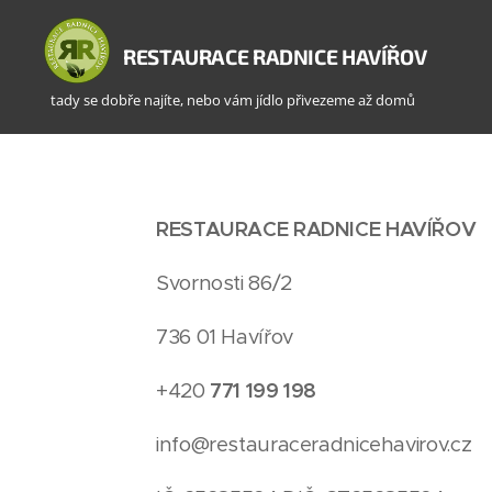
RESTAURACE RADNICE HAVÍŘOV
tady se dobře najíte, nebo vám jídlo přivezeme až domů
RESTAURACE RADNICE HAVÍŘOV
Svornosti 86/2
736 01 Havířov
+420
771 199 198
info@restauraceradnicehavirov.cz