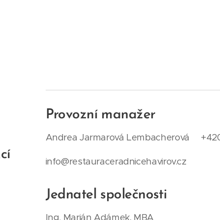
Provozní manažer
Andrea Jarmarová Lembacherová +42
cí
info@restauraceradnicehavirov.cz
Jednatel společnosti
Ing. Marián Adámek, MBA