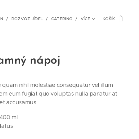
EN
ROZVOZ JÍDEL
CATERING
VÍCE
KOŠÍK
amný nápoj
e quam nihil molestiae consequatur vel illum
em eum fugiat quo voluptas nulla pariatur at
 et accusamus.
 400 ml
Natus