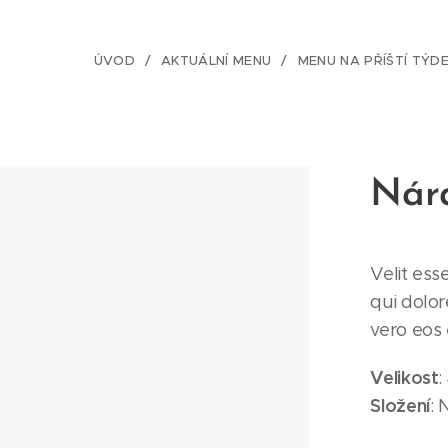
ÚVOD
AKTUÁLNÍ MENU
MENU NA PŘÍŠTÍ TÝD
Nár
Velit ess
qui dolor
vero eos
Velikost
:
Složení
: 